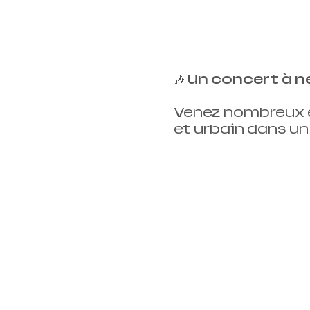
🎶 
Un concert à n
Venez nombreux é
et urbain dans un l