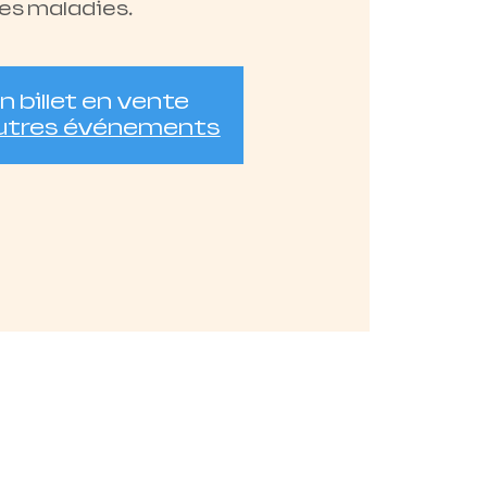
les maladies.
 billet en vente
autres événements