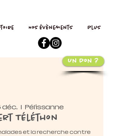
toire
Nos évènements
Plus
Un Don ?
 déc.
  |  
Pélissanne
ert Téléthon
malades et la recherche contre